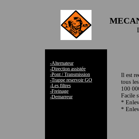
MECAN
-Alternateur
-Direction assistée
-Pont / Transmission
Il est 
-Trappe reservoir GO
tous les
-Les filtres
100 00
-Freinage
Facile s
-Demarreur
* Enlev
* Enleve