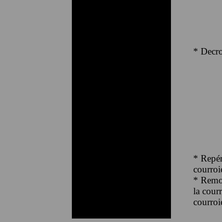
* Decro
* Repére
courroi
* Remon
la cour
courroi