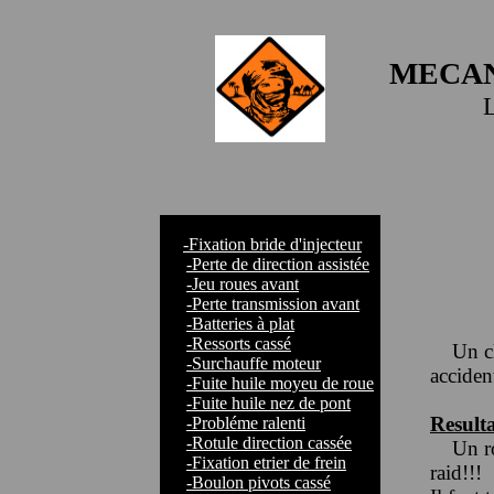
MECAN
-Fixation bride d'injecteur
-Perte de direction assistée
-Jeu roues avant
-Perte transmission avant
-Batteries à plat
-Ressorts cassé
Un claq
-Surchauffe moteur
acciden
-Fuite huile moyeu de roue
-Fuite huile nez de pont
Resulta
-Probléme ralenti
-Rotule direction cassée
Un roul
-Fixation etrier de frein
raid!!!
-Boulon pivots cassé